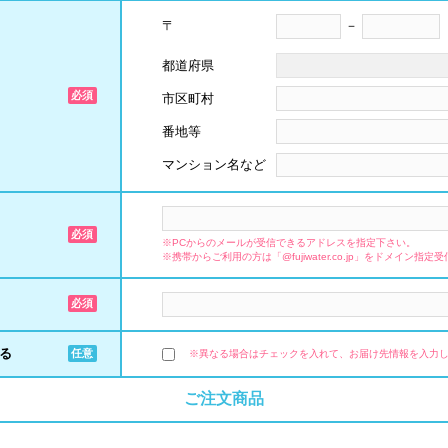
－
〒
都道府県
市区町村
番地等
マンション名など
※PCからのメールが受信できるアドレスを指定下さい。
※携帯からご利用の方は「@fujiwater.co.jp」をドメイン
る
※異なる場合はチェックを入れて、お届け先情報を入力
ご注文商品